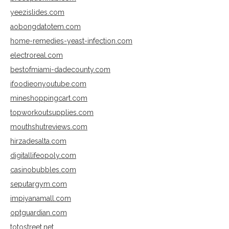
yeezislides.com
aobongdatotem.com
home-remedies-yeast-infection.com
electroreal.com
bestofmiami-dadecounty.com
ifoodieonyoutube.com
mineshoppingcart.com
topworkoutsupplies.com
mouthshutreviews.com
hirzadesalta.com
digitallifeopoly.com
casinobubbles.com
seputargym.com
impiyanamall.com
optguardian.com
totostreet.net