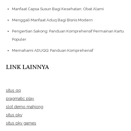
Manfaat Capsa Susun Bagi Kesehatan: Obat Alami
Menggali Manfaat Aduq Bagi Bisnis Modern
Pengertian Sakong: Panduan Komprehensif Permainan Kartu
Populer
Memahami ADUQQ: Panduan Komprehensif
LINK LAINNYA
situs qq
pragmatic play
slot demo mahjong
situs pkv
situs pkv games