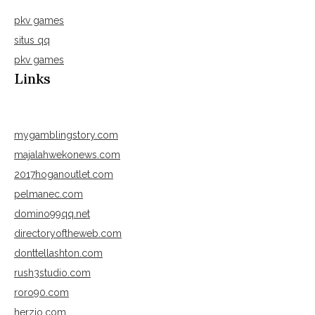
pkv games
situs qq
pkv games
Links
mygamblingstory.com
majalahwekonews.com
2017hoganoutlet.com
pelmanec.com
domino99qq.net
directoryoftheweb.com
donttellashton.com
rush3studio.com
roro90.com
herzio.com