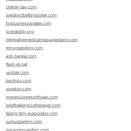
charlie-day.com
livedirectbettingpoker.com
foxbusinessupdate.com
lovedaddy.org
integrativemedicalmassageplano.com
mrrugwashing.com
acb-bankia.com
flash-es.net
upshak.com
backsilo.com
siviralqq.com
impressionresorthoian.com
bestfreakingclothesever.com
falling-film-evaporator.com
sumuslawfirm.com
nursingprowriters.com