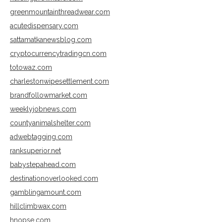
greenmountainthreadwear.com
acutedispensary.com
sattamatkanewsblog.com
cryptocurrencytradingcn.com
totowaz.com
charlestonwipesettlement.com
brandfollowmarket.com
weeklyjobnews.com
countyanimalshelter.com
adwebtagging.com
ranksuperior.net
babystepahead.com
destinationoverlooked.com
gamblingamount.com
hillclimbwax.com
hnopse.com