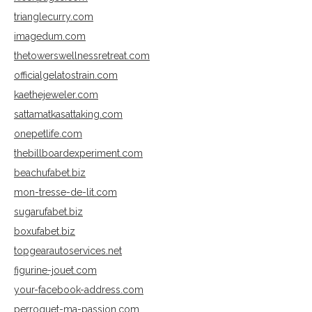
trianglecurry.com
imagedum.com
thetowerswellnessretreat.com
officialgelatostrain.com
kaethejeweler.com
sattamatkasattaking.com
onepetlife.com
thebillboardexperiment.com
beachufabet.biz
mon-tresse-de-lit.com
sugarufabet.biz
boxufabet.biz
topgearautoservices.net
figurine-jouet.com
your-facebook-address.com
perroquet-ma-passion.com