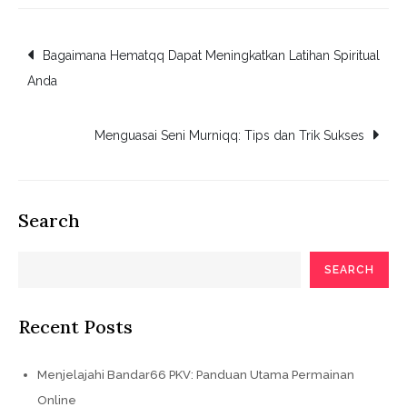
Post
Bagaimana Hematqq Dapat Meningkatkan Latihan Spiritual
Anda
navigation
Menguasai Seni Murniqq: Tips dan Trik Sukses
Search
SEARCH
Recent Posts
Menjelajahi Bandar66 PKV: Panduan Utama Permainan
Online