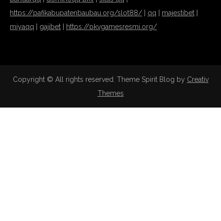
https://pafikabupatenbaubau.org/slot88/
|
qq
|
majestibet
|
miyaqq
|
gajibet
|
https://pkvgamesresmi.org/
Copyright © All rights reserved. Theme Spirit Blog by
Creativ
Themes