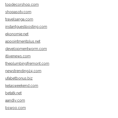
topdecorshop.com
shopasotv.com
travelsanga.com
instantguestposting.com
ekonomie.net
appointmentplus.net
developmentworm.com
itlivenews.com
theplumbingfremont.com
newstrending24.com
ufabetbonus.biz
kelasweekend.com
betatk.net
aandly.com
bswoo.com