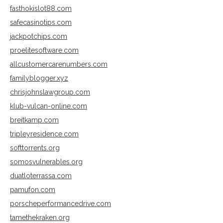
fasthokislot88.com
safecasinotips.com
jackpotchips.com
proelitesoftware.com
allcustomercarenumbers.com
familyblogger.xyz
chrisjohnslawgroup.com
klub-vulcan-online.com
breitkamp.com
tripleyresidence.com
softtorrents.org
somosvulnerables.org
duatloterrassa.com
pamufon.com
porscheperformancedrive.com
tamethekraken.org