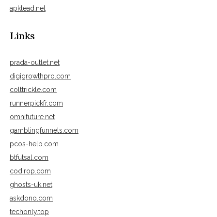
apklead.net
Links
prada-outlet.net
digigrowthpro.com
colttrickle.com
runnerpickfr.com
omnifuture.net
gamblingfunnels.com
pcos-help.com
btfutsal.com
codirop.com
ghosts-uk.net
askdono.com
techonly.top