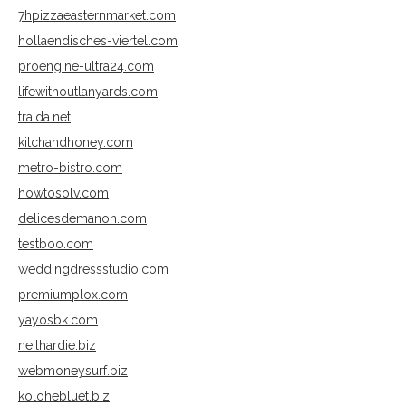
7hpizzaeasternmarket.com
hollaendisches-viertel.com
proengine-ultra24.com
lifewithoutlanyards.com
traida.net
kitchandhoney.com
metro-bistro.com
howtosolv.com
delicesdemanon.com
testboo.com
weddingdressstudio.com
premiumplox.com
yayosbk.com
neilhardie.biz
webmoneysurf.biz
kolohebluet.biz