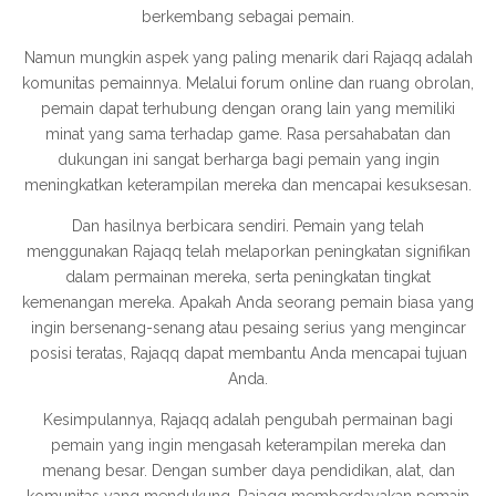
berkembang sebagai pemain.
Namun mungkin aspek yang paling menarik dari Rajaqq adalah
komunitas pemainnya. Melalui forum online dan ruang obrolan,
pemain dapat terhubung dengan orang lain yang memiliki
minat yang sama terhadap game. Rasa persahabatan dan
dukungan ini sangat berharga bagi pemain yang ingin
meningkatkan keterampilan mereka dan mencapai kesuksesan.
Dan hasilnya berbicara sendiri. Pemain yang telah
menggunakan Rajaqq telah melaporkan peningkatan signifikan
dalam permainan mereka, serta peningkatan tingkat
kemenangan mereka. Apakah Anda seorang pemain biasa yang
ingin bersenang-senang atau pesaing serius yang mengincar
posisi teratas, Rajaqq dapat membantu Anda mencapai tujuan
Anda.
Kesimpulannya, Rajaqq adalah pengubah permainan bagi
pemain yang ingin mengasah keterampilan mereka dan
menang besar. Dengan sumber daya pendidikan, alat, dan
komunitas yang mendukung, Rajaqq memberdayakan pemain