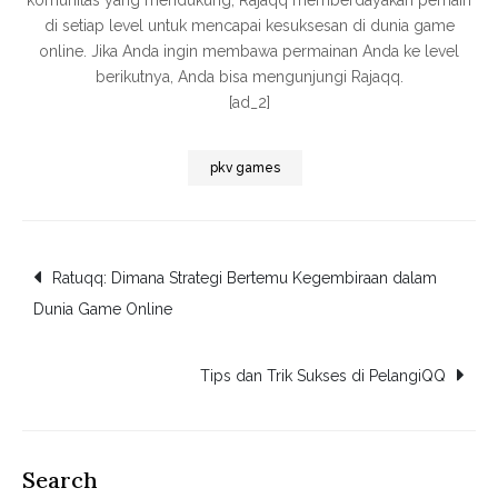
di setiap level untuk mencapai kesuksesan di dunia game
online. Jika Anda ingin membawa permainan Anda ke level
berikutnya, Anda bisa mengunjungi Rajaqq.
[ad_2]
pkv games
Post
Ratuqq: Dimana Strategi Bertemu Kegembiraan dalam
Dunia Game Online
navigation
Tips dan Trik Sukses di PelangiQQ
Search