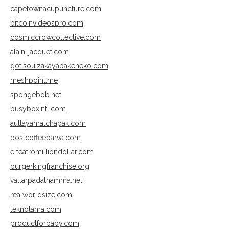
capetownacupuncture.com
bitcoinvideospro.com
cosmiccrowcollective.com
alain-jacquet.com
gotisouizakayabakeneko.com
meshpoint.me
spongebob.net
busyboxintl.com
auttayanratchapak.com
postcoffeebarva.com
elteatromilliondollar.com
burgerkingfranchise.org
vallarpadathamma.net
realworldsize.com
teknolama.com
productforbaby.com