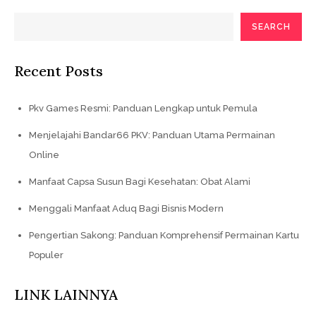
SEARCH
Recent Posts
Pkv Games Resmi: Panduan Lengkap untuk Pemula
Menjelajahi Bandar66 PKV: Panduan Utama Permainan
Online
Manfaat Capsa Susun Bagi Kesehatan: Obat Alami
Menggali Manfaat Aduq Bagi Bisnis Modern
Pengertian Sakong: Panduan Komprehensif Permainan Kartu
Populer
LINK LAINNYA