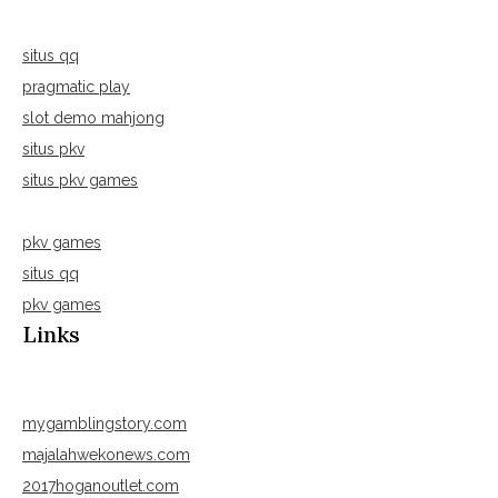
situs qq
pragmatic play
slot demo mahjong
situs pkv
situs pkv games
pkv games
situs qq
pkv games
Links
mygamblingstory.com
majalahwekonews.com
2017hoganoutlet.com