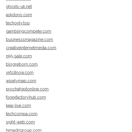
ghosts-uk.net
askdono.com
techonly.top
gamblingcompete.com
businesssmagazine.com
creativeinternetmedia.com
n95-sale.com
blogreborn.com
virtcitnow.com
wiselymap.com
prochatgptonline.com
forexfactoryhub.com
kaja-live.com
techcompa.com
sight-web.com
himadrigroup.com