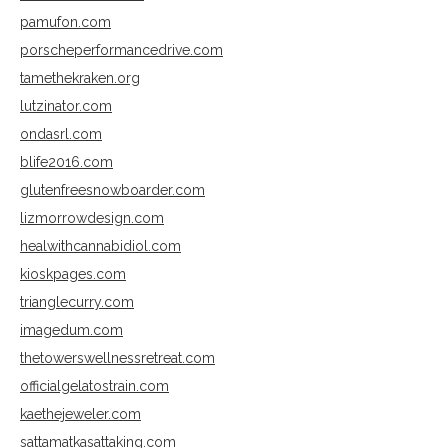
pamufon.com
porscheperformancedrive.com
tamethekraken.org
lutzinator.com
ondasrl.com
blife2016.com
glutenfreesnowboarder.com
lizmorrowdesign.com
healwithcannabidiol.com
kioskpages.com
trianglecurry.com
imagedum.com
thetowerswellnessretreat.com
officialgelatostrain.com
kaethejeweler.com
sattamatkasattaking.com