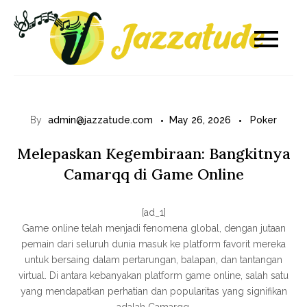
Skip
to
Jud
BERMA
content
JUDI
CASIN
onl
ONLIN
DI
And
ANDRO
MEMBU
dan
ANDA
LEBIH
NYAMA
By
admin@jazzatude.com
May 26, 2026
Poker
Ter
DAN
FOKUS
PASTI
Melepaskan Kegembiraan: Bangkitnya
MEMIL
SITUS
CASIN
Camarqq di Game Online
ONLIN
PALING
LENGK
DAN
AMAN.
[ad_1]
Game online telah menjadi fenomena global, dengan jutaan
pemain dari seluruh dunia masuk ke platform favorit mereka
untuk bersaing dalam pertarungan, balapan, dan tantangan
virtual. Di antara kebanyakan platform game online, salah satu
yang mendapatkan perhatian dan popularitas yang signifikan
adalah Camarqq.