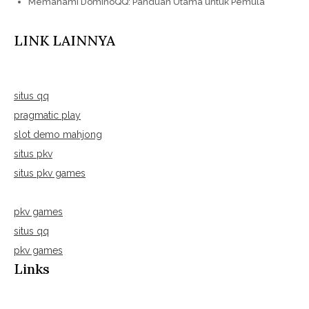
Memahami DominoQQ: Panduan Utama untuk Pemula
LINK LAINNYA
situs qq
pragmatic play
slot demo mahjong
situs pkv
situs pkv games
pkv games
situs qq
pkv games
Links