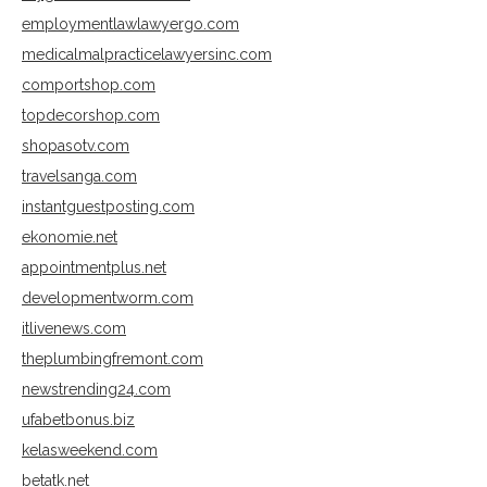
employmentlawlawyergo.com
medicalmalpracticelawyersinc.com
comportshop.com
topdecorshop.com
shopasotv.com
travelsanga.com
instantguestposting.com
ekonomie.net
appointmentplus.net
developmentworm.com
itlivenews.com
theplumbingfremont.com
newstrending24.com
ufabetbonus.biz
kelasweekend.com
betatk.net