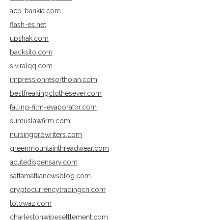
acb-bankia.com
flash-es.net
upshak.com
backsilo.com
siviralqq.com
impressionresorthoian.com
bestfreakingclothesever.com
falling-film-evaporator.com
sumuslawfirm.com
nursingprowriters.com
greenmountainthreadwear.com
acutedispensary.com
sattamatkanewsblog.com
cryptocurrencytradingcn.com
totowaz.com
charlestonwipesettlement.com