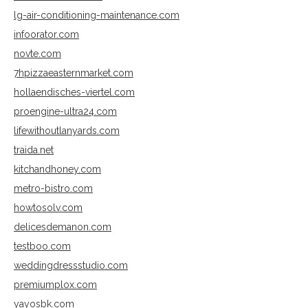
lg-air-conditioning-maintenance.com
infoorator.com
novte.com
7hpizzaeasternmarket.com
hollaendisches-viertel.com
proengine-ultra24.com
lifewithoutlanyards.com
traida.net
kitchandhoney.com
metro-bistro.com
howtosolv.com
delicesdemanon.com
testboo.com
weddingdressstudio.com
premiumplox.com
yayosbk.com