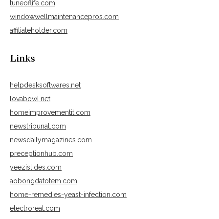
tuneoflife.com
windowwellmaintenancepros.com
affiliateholder.com
Links
helpdesksoftwares.net
lovabowl.net
homeimprovementit.com
newstribunal.com
newsdailymagazines.com
preceptionhub.com
yeezislides.com
aobongdatotem.com
home-remedies-yeast-infection.com
electroreal.com