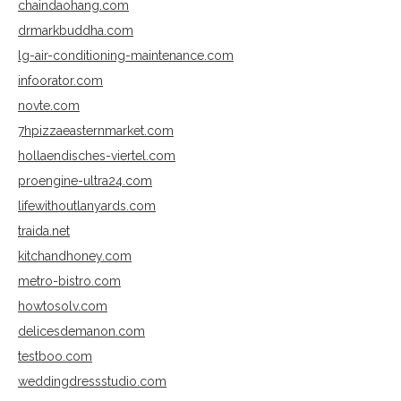
chaindaohang.com
drmarkbuddha.com
lg-air-conditioning-maintenance.com
infoorator.com
novte.com
7hpizzaeasternmarket.com
hollaendisches-viertel.com
proengine-ultra24.com
lifewithoutlanyards.com
traida.net
kitchandhoney.com
metro-bistro.com
howtosolv.com
delicesdemanon.com
testboo.com
weddingdressstudio.com