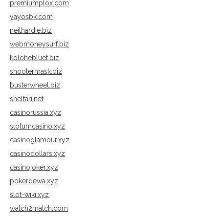
premiumplox.com
yayosbk.com
neilhardie.biz
webmoneysurf.biz
kolohebluet.biz
shootermask.biz
busterwheel.biz
shelfari.net
casinorussia.xyz
slotumcasino.xyz
casinoglamour.xyz
casinodollars.xyz
casinojoker.xyz
pokerdewa.xyz
slot-wiki.xyz
watch2match.com