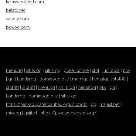
kelasweekend.com
betatk.net
aandly.com
bswoo.com
menuqq
|
situs qq
|
situs qq
|
poker online
|
slot
|
judi bola
|
pkv
|
qq
|
bandarqq
|
dominoqq pkv
|
murniqq
|
hematqq
|
slot88
|
slot88
|
slot88
|
menuqq
|
murniqq
|
hematqq
|
pkv
|
qq
|
bandarqq
|
dominoqq pkv
|
situs qq
|
https://pafikabupatenbaubau.org/slot88/
|
qq
|
majestibet
|
miyaqq
|
gajibet
|
https://pkvgamesresmi.org/