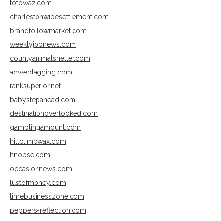
totowaz.com
charlestonwipesettlement.com
brandfollowmarket.com
weeklyjobnews.com
countyanimalshelter.com
adwebtagging.com
ranksuperior.net
babystepahead.com
destinationoverlooked.com
gamblingamount.com
hillclimbwax.com
hnopse.com
occasionnews.com
lustofmoney.com
timebusinesszone.com
peppers-reflection.com