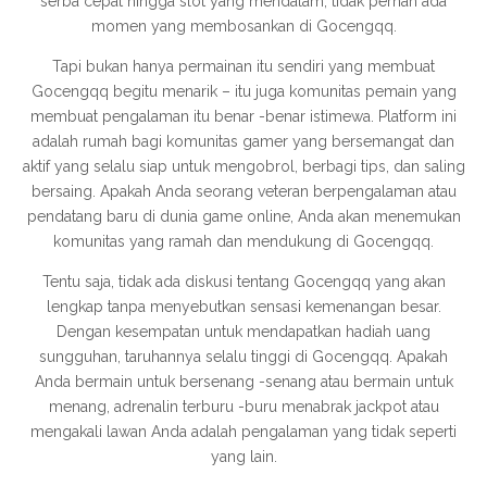
serba cepat hingga slot yang mendalam, tidak pernah ada
momen yang membosankan di Gocengqq.
Tapi bukan hanya permainan itu sendiri yang membuat
Gocengqq begitu menarik – itu juga komunitas pemain yang
membuat pengalaman itu benar -benar istimewa. Platform ini
adalah rumah bagi komunitas gamer yang bersemangat dan
aktif yang selalu siap untuk mengobrol, berbagi tips, dan saling
bersaing. Apakah Anda seorang veteran berpengalaman atau
pendatang baru di dunia game online, Anda akan menemukan
komunitas yang ramah dan mendukung di Gocengqq.
Tentu saja, tidak ada diskusi tentang Gocengqq yang akan
lengkap tanpa menyebutkan sensasi kemenangan besar.
Dengan kesempatan untuk mendapatkan hadiah uang
sungguhan, taruhannya selalu tinggi di Gocengqq. Apakah
Anda bermain untuk bersenang -senang atau bermain untuk
menang, adrenalin terburu -buru menabrak jackpot atau
mengakali lawan Anda adalah pengalaman yang tidak seperti
yang lain.