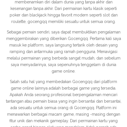
membenamkan diri dalam dunia yang tanpa akhir dan
kesenangan tanpa akhir. Dari permainan kartu klasik seperti
poker dan blackjack hingga favorit modern seperti slot dan
roulette, gocengqq memiliki sesuatu untuk semua orang.
Sebagai pemain sendiri, saya dapat membuktikan pengalaman
menggembirakan yang diberikan Gocengqq. Pertama kali saya
masuk ke platform, saya langsung tertarik oleh desain yang
ramping dan antarmuka yang ramah pengguna. Menavigasi
melalui permainan yang berbeda sangat mudah, dan sebelum
saya menyadarinya, saya sepenuhnya tenggelam di dunia
game online.
Salah satu hal yang membedakan Gocengqq dari platform
game online lainnya adalah berbagai game yang tersedia.
Apakah Anda seorang profesional berpengalaman mencari
tantangan atau pemain biasa yang ingin bersantai dan bersantai,
ada sesuatu untuk semua orang di Gocengqq. Platform ini
menawarkan berbagai macam game, masing -masing dengan
fitur unik dan mekanik gameplay. Dari permainan kartu yang