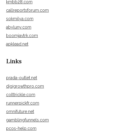
kmbb28.com
callreportsforum.com
sokmilya.com
abyluny.com
boomjavtrk.com
apklead.net
Links
prada-outlet.net
digigrowthpro.com
colttrickle.com
runnerpickfr.com
omnifuture.net
gamblingfunnels.com
pcos-help.com