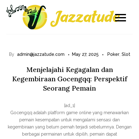
Skip
to
Jud
BERMA
content
JUDI
CASIN
onl
ONLIN
DI
And
ANDRO
MEMBU
dan
ANDA
LEBIH
NYAMA
By
admin@jazzatude.com
May 27, 2025
Poker
,
Slot
Ter
DAN
FOKUS
PASTI
Menjelajahi Kegagalan dan
MEMIL
SITUS
CASIN
Kegembiraan Gocengqq: Perspektif
ONLIN
PALING
Seorang Pemain
LENGK
DAN
AMAN.
[ad_1]
Gocengqq adalah platform game online yang menawarkan
pemain kesempatan untuk mengalami sensasi dan
kegembiraan yang belum pernah terjadi sebelumnya. Dengan
berbagai permainan untuk dipilih, pemain dapat