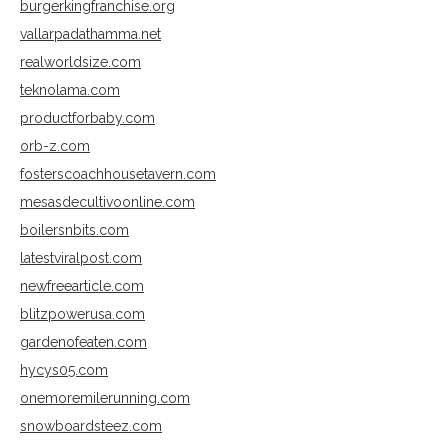
burgerkingfranchise.org
vallarpadathamma.net
realworldsize.com
teknolama.com
productforbaby.com
orb-z.com
fosterscoachhousetavern.com
mesasdecultivoonline.com
boilersnbits.com
latestviralpost.com
newfreearticle.com
blitzpowerusa.com
gardenofeaten.com
hycys05.com
onemoremilerunning.com
snowboardsteez.com