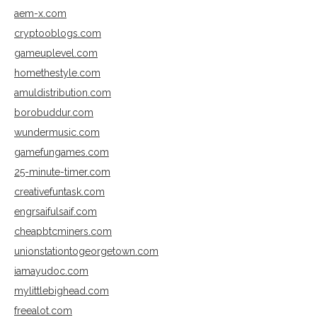
aem-x.com
cryptooblogs.com
gameuplevel.com
homethestyle.com
amuldistribution.com
borobuddur.com
wundermusic.com
gamefungames.com
25-minute-timer.com
creativefuntask.com
engrsaifulsaif.com
cheapbtcminers.com
unionstationtogeorgetown.com
iamayudoc.com
mylittlebighead.com
freealot.com