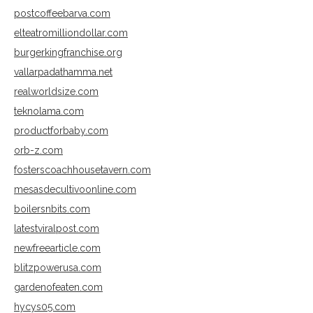
postcoffeebarva.com
elteatromilliondollar.com
burgerkingfranchise.org
vallarpadathamma.net
realworldsize.com
teknolama.com
productforbaby.com
orb-z.com
fosterscoachhousetavern.com
mesasdecultivoonline.com
boilersnbits.com
latestviralpost.com
newfreearticle.com
blitzpowerusa.com
gardenofeaten.com
hycys05.com