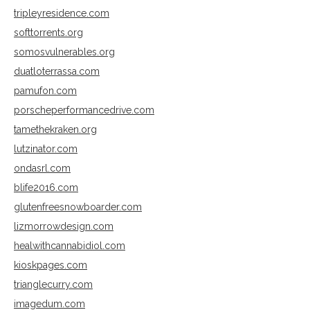
tripleyresidence.com
softtorrents.org
somosvulnerables.org
duatloterrassa.com
pamufon.com
porscheperformancedrive.com
tamethekraken.org
lutzinator.com
ondasrl.com
blife2016.com
glutenfreesnowboarder.com
lizmorrowdesign.com
healwithcannabidiol.com
kioskpages.com
trianglecurry.com
imagedum.com