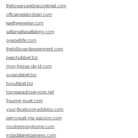
thetowerswellnessretreat.com
officialgelatostrain.com
kaethejeweler.com
sattamatkasattaking.com
onepetlife.com
thebillboardexperiment.com
beachufabet.biz
mon-tresse-de-lit.com
sugarufabet.biz
boxufabet.biz
topgearautoservices.net
figurine-jouet.com
your-facebook-address.com
perroquet-ma-passion.com
modrenlivinghome.com
instadatahelpainews.com