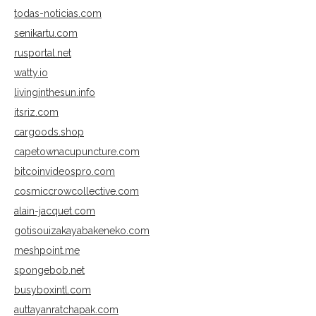
todas-noticias.com
senikartu.com
rusportal.net
watty.io
livinginthesun.info
itsriz.com
cargoods.shop
capetownacupuncture.com
bitcoinvideospro.com
cosmiccrowcollective.com
alain-jacquet.com
gotisouizakayabakeneko.com
meshpoint.me
spongebob.net
busyboxintl.com
auttayanratchapak.com