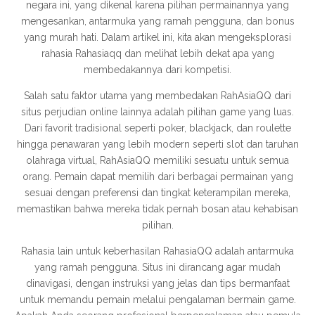
negara ini, yang dikenal karena pilihan permainannya yang
mengesankan, antarmuka yang ramah pengguna, dan bonus
yang murah hati. Dalam artikel ini, kita akan mengeksplorasi
rahasia Rahasiaqq dan melihat lebih dekat apa yang
membedakannya dari kompetisi.
Salah satu faktor utama yang membedakan RahAsiaQQ dari
situs perjudian online lainnya adalah pilihan game yang luas.
Dari favorit tradisional seperti poker, blackjack, dan roulette
hingga penawaran yang lebih modern seperti slot dan taruhan
olahraga virtual, RahAsiaQQ memiliki sesuatu untuk semua
orang. Pemain dapat memilih dari berbagai permainan yang
sesuai dengan preferensi dan tingkat keterampilan mereka,
memastikan bahwa mereka tidak pernah bosan atau kehabisan
pilihan.
Rahasia lain untuk keberhasilan RahasiaQQ adalah antarmuka
yang ramah pengguna. Situs ini dirancang agar mudah
dinavigasi, dengan instruksi yang jelas dan tips bermanfaat
untuk memandu pemain melalui pengalaman bermain game.