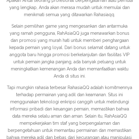
Apakah Anda seorang profesional berpengalaman atau pemula
yang lengkap, Anda akan merasa mudah untuk memulai dan
menikmati semua yang ditawarkan Rahasiaqq.
Selain pemilihan game yang mengesankan dan antarmuka
yang ramah pengguna, RahAsiaQQ juga menawarkan bonus
dan promosi yang murah hati untuk memberi penghargaan
kepada pemain yang loyal. Dari bonus selamat datang untuk
anggota baru hingga promosi berkelanjutan dan fasilitas VIP
untuk pemain jangka panjang, ada banyak peluang untuk
meningkatkan kemenangan Anda dan memanfaatkan waktu
Anda di situs ini.
Tapi mungkin rahasia terbesar RahasiaQQ adalah komitmennya
terhadap permainan yang adil dan keamanan. Situs ini
menggunakan teknologi enkripsi canggih untuk melindungi
informasi pribadi dan keuangan pemain, memastikan bahwa
data mereka selalu aman dan aman. Selain itu, RahAsiaQQ
mempekerjakan tim staf yang berpengalaman dan
berpengetahuan untuk memantau permainan dan memastikan
bahwa mereka adil dan bebas dari kecurangan atau manipulasi.