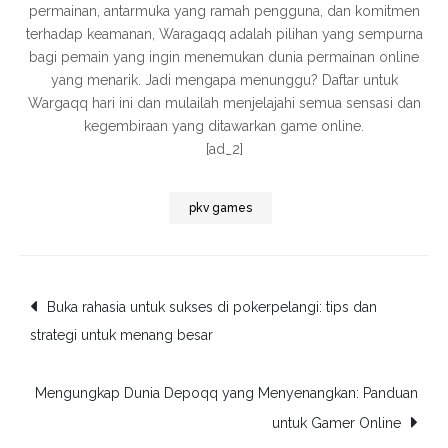
permainan, antarmuka yang ramah pengguna, dan komitmen
terhadap keamanan, Waragaqq adalah pilihan yang sempurna
bagi pemain yang ingin menemukan dunia permainan online
yang menarik. Jadi mengapa menunggu? Daftar untuk
Wargaqq hari ini dan mulailah menjelajahi semua sensasi dan
kegembiraan yang ditawarkan game online.
[ad_2]
pkv games
Post
Buka rahasia untuk sukses di pokerpelangi: tips dan
strategi untuk menang besar
navigation
Mengungkap Dunia Depoqq yang Menyenangkan: Panduan
untuk Gamer Online