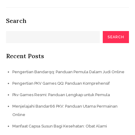
Search
SEARCH
Recent Posts
Pengertian Bandarqq: Panduan Pemula Dalam Judi Online
Pengertian PKV Games QQ: Panduan Komprehensif
Pkv Games Resmi: Panduan Lengkap untuk Pemula
Menjelajahi Bandar66 PKV: Panduan Utama Permainan
Online
Manfaat Capsa Susun Bagi Kesehatan: Obat Alami