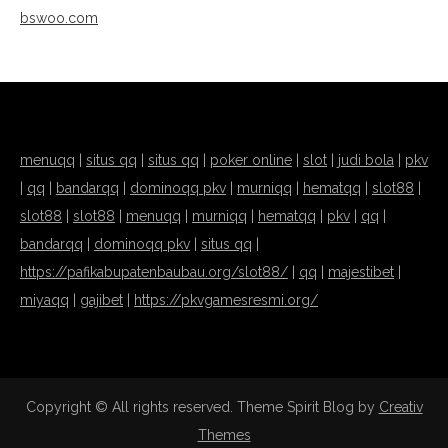
bswoo.com
menuqq
|
situs qq
|
situs qq
|
poker online
|
slot
|
judi bola
|
pkv
|
qq
|
bandarqq
|
dominoqq pkv
|
murniqq
|
hematqq
|
slot88
|
slot88
|
slot88
|
menuqq
|
murniqq
|
hematqq
|
pkv
|
qq
|
bandarqq
|
dominoqq pkv
|
situs qq
|
https://pafikabupatenbaubau.org/slot88/
|
qq
|
majestibet
|
miyaqq
|
gajibet
|
https://pkvgamesresmi.org/
Copyright © All rights reserved. Theme Spirit Blog by
Creativ
Themes