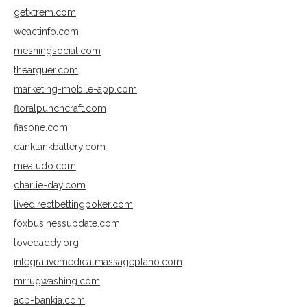
getxtrem.com
weactinfo.com
meshingsocial.com
thearguer.com
marketing-mobile-app.com
floralpunchcraft.com
fiasone.com
danktankbattery.com
mealudo.com
charlie-day.com
livedirectbettingpoker.com
foxbusinessupdate.com
lovedaddy.org
integrativemedicalmassageplano.com
mrrugwashing.com
acb-bankia.com